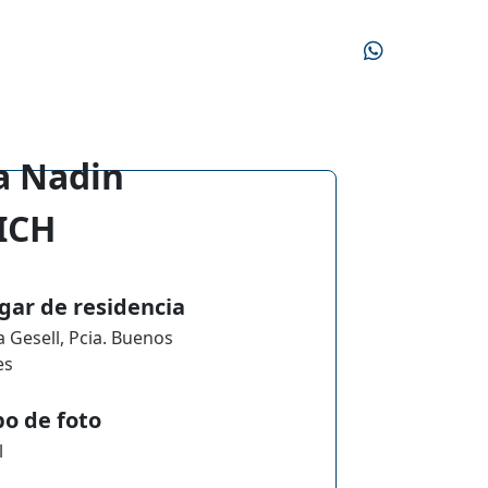
a Nadin
ICH
gar de residencia
la Gesell, Pcia. Buenos
es
po de foto
l