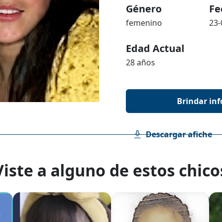
Género
Fe
femenino
23-
Edad Actual
28 años
Brindar in
Descargar afiche
Viste a alguno de estos chico